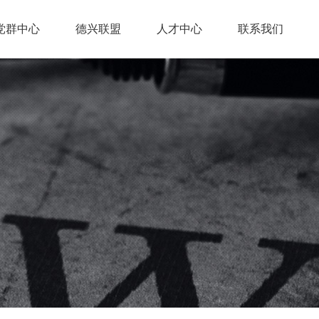
党群中心
德兴联盟
人才中心
联系我们
党群动态
德兴公益
职工园地
联盟简介
联盟动态
联盟成员
联盟项目
人才计划
招聘公告
培训发展
>
>
>
>
>
>
>
>
>
>
>
>
>