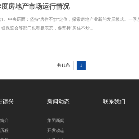
一季度房地产市场运行情况
松1、中央层面：坚持“房住不炒”定位，探索房地产业新的发展模式。一
银保监会等部门也积极表态，要坚持“房住不炒...
共11条
1
进德兴
新闻动态
联系我们
简介
集团新闻
历程
开发动态