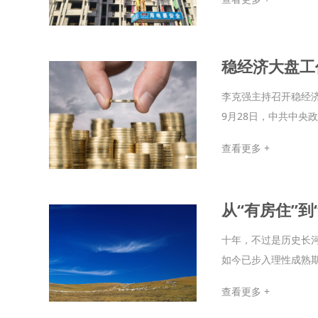
稳经济大盘工
李克强主持召开稳经济
9月28日，中共中央
查看更多 +
从“有房住”
十年，不过是历史长河
如今已步入理性成熟期
查看更多 +