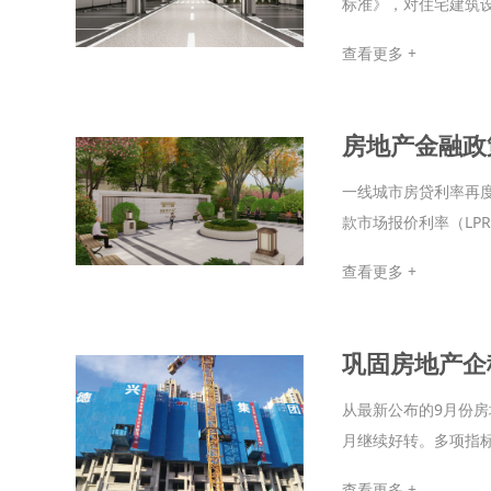
标准》，对住宅建筑设
查看更多 +
房地产金融政
一线城市房贷利率再
款市场报价利率（LPR）
查看更多 +
巩固房地产企
从最新公布的9月份房
月继续好转。多项指标
查看更多 +