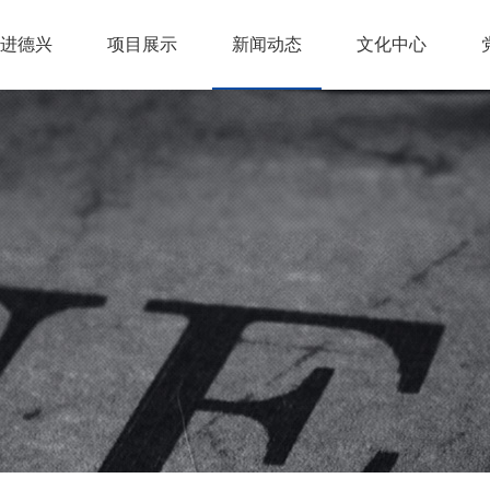
进德兴
项目展示
新闻动态
文化中心
团简介
展历程
景目标
团荣誉
建筑项目
开发项目
其他产业
集团新闻
开发动态
建设动态
行业新闻
德兴通讯
德兴之歌
文化论坛
>
>
>
>
>
>
>
>
>
>
>