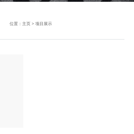
位置：
主页
>
项目展示