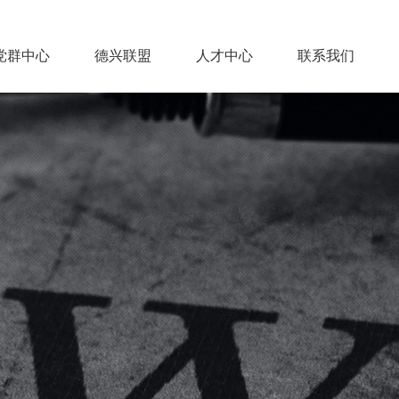
党群中心
德兴联盟
人才中心
联系我们
党群动态
德兴公益
职工园地
联盟简介
联盟动态
联盟成员
联盟项目
人才计划
招聘公告
培训发展
>
>
>
>
>
>
>
>
>
>
>
>
>