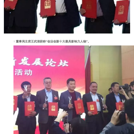
↑ 董事局主席王武清获称“创业创新十大最具影响力人物”。