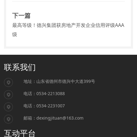
下一篇
最高等级！德兴集团获房地产开发企业信用评级AAA
级
联系我们
地址：山东省德州市德兴中大道399号
电话：0534-2213088
电话：0534-2231007
邮箱：dexingjituan@163.com
互动平台