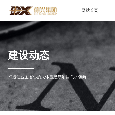
网站首页
走
集
发
远
集
建设动态
打造让业主省心的大体量建筑项目总承包商