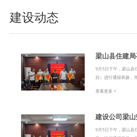
建设动态
梁山县住建局
9月5日下午，梁山县
目）进行通报表扬，并授
查看更多 +
建设公司梁山
9月5日下午，梁山县