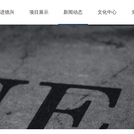
进德兴
项目展示
新闻动态
文化中心
团简介
展历程
景目标
团荣誉
建筑项目
开发项目
其他产业
集团新闻
开发动态
建设动态
行业新闻
德兴通讯
德兴之歌
文化论坛
>
>
>
>
>
>
>
>
>
>
>