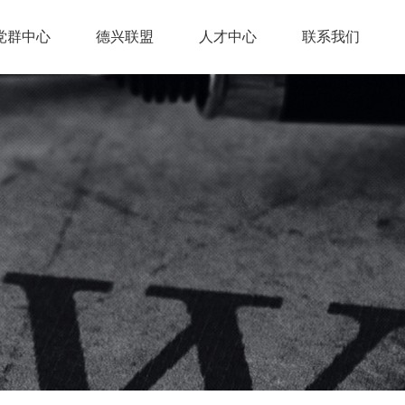
党群中心
德兴联盟
人才中心
联系我们
党群动态
德兴公益
职工园地
联盟简介
联盟动态
联盟成员
联盟项目
人才计划
招聘公告
培训发展
>
>
>
>
>
>
>
>
>
>
>
>
>