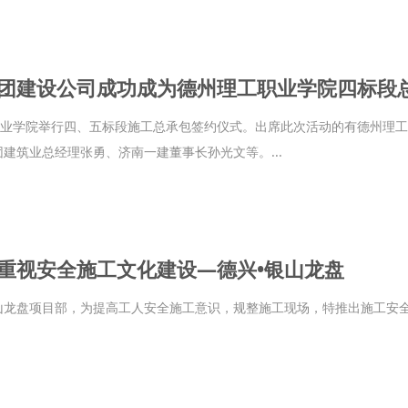
团建设公司成功成为德州理工职业学院四标段
工职业学院举行四、五标段施工总承包签约仪式。出席此次活动的有德州理
建筑业总经理张勇、济南一建董事长孙光文等。...
重视安全施工文化建设—德兴•银山龙盘
山龙盘项目部，为提高工人安全施工意识，规整施工现场，特推出施工安