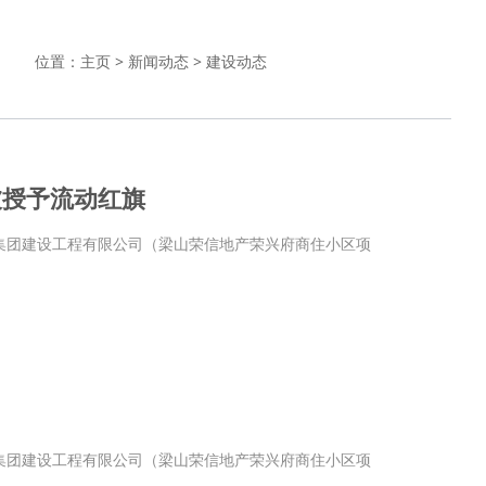
位置：
主页
>
新闻动态
>
建设动态
被授予流动红旗
兴集团建设工程有限公司（梁山荣信地产荣兴府商住小区项
兴集团建设工程有限公司（梁山荣信地产荣兴府商住小区项