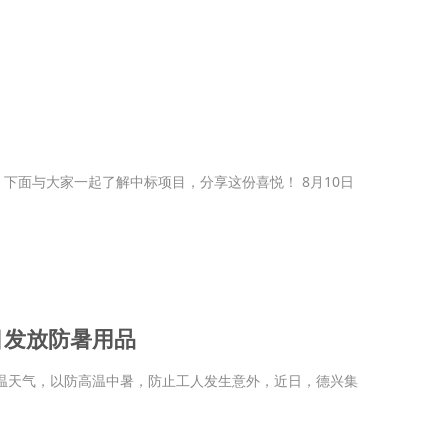
下面与大家一起了解中标项目，分享这份喜悦！ 8月10日
目发放防暑用品
温天气，以防高温中暑，防止工人发生意外，近日，德兴集