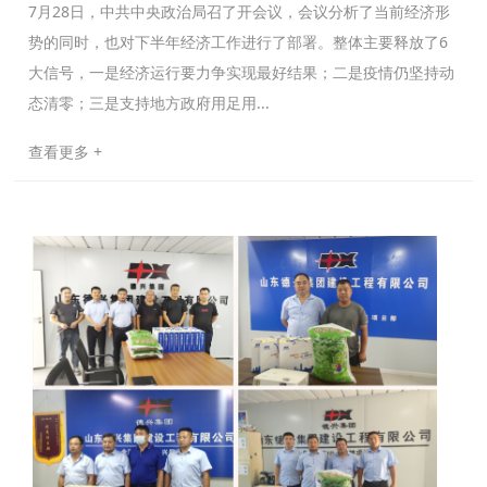
7月28日，中共中央政治局召了开会议，会议分析了当前经济形
势的同时，也对下半年经济工作进行了部署。整体主要释放了6
大信号，一是经济运行要力争实现最好结果；二是疫情仍坚持动
态清零；三是支持地方政府用足用...
查看更多 +