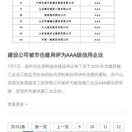
建设公司被市住建局评为AAA级信用企业
7月1日，德州市住房和城乡建设局公布了关于2021年市建筑施
工企业工程监理企业招标代理机构信用评价结果的通知，其中山
东德兴集团建设工程有限公司被评为建筑施工企业AAA级信用等
级，是德州市建筑施工企业信...
查看更多 +
共162条
第一页
上一页
9
10
11
12